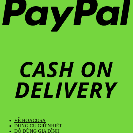
VỀ HOACOSA
DỤNG CỤ GIỮ NHIỆT
ĐỒ DÙNG GIA ĐÌNH