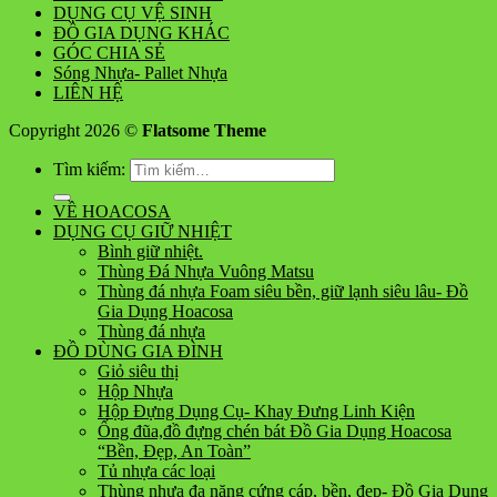
DỤNG CỤ VỆ SINH
ĐỒ GIA DỤNG KHÁC
GÓC CHIA SẺ
Sóng Nhựa- Pallet Nhựa
LIÊN HỆ
Copyright 2026 ©
Flatsome Theme
Tìm kiếm:
VỀ HOACOSA
DỤNG CỤ GIỮ NHIỆT
Bình giữ nhiệt.
Thùng Đá Nhựa Vuông Matsu
Thùng đá nhựa Foam siêu bền, giữ lạnh siêu lâu- Đồ
Gia Dụng Hoacosa
Thùng đá nhựa
ĐỒ DÙNG GIA ĐÌNH
Giỏ siêu thị
Hộp Nhựa
Hộp Đựng Dụng Cụ- Khay Đưng Linh Kiện
Ống đũa,đồ đựng chén bát Đồ Gia Dụng Hoacosa
“Bền, Đẹp, An Toàn”
Tủ nhựa các loại
Thùng nhựa đa năng cứng cáp, bền, đẹp- Đồ Gia Dụng