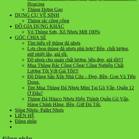
Hoacosa
Thùng Đựng Gạo
DỤNG CỤ VỆ SINH
Thùng rác công cộng
ĐỒ GIA DỤNG KHÁC
Vỏ Thùng Sơn, Xô Nhựa Mới 100%
GÓC CHIA SẺ
Tìm hiểu về thùng đá nhựa
Lựa chọn thùng đá nhựa phù hợp? Bền, chất lượng,
giữ nhiệt lâu, giá tốt.
Đồ nhựa cho quán chất lượng, bền,đẹp, giá tốt!!!
Mua Thùng Rác Công Cộng/ Công Nghiệp Chất
Lượng Tốt Với Giá Tốt!!!
Đồ Dùng Sắp Xếp Nhà Cửa – Đẹp, Bền, Gọn Và Tiện
Dụng.
Tim Mua Thùng Đá Nhựa Mini Tại Gò Vấp, Quận 12
Ở Đâu?
Thùng Đá Hitaco Nhựa Hiệp Thành Quận Gò Vấp,
Hàng Chính Hãng, Bền, Giữ Đá Tốt.
Sóng Nhựa- Pallet Nhựa
LIÊN HỆ
Đăng nhập
Đăng nhập