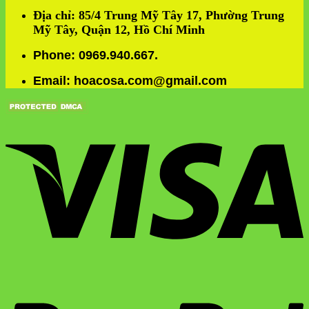
Địa chỉ: 85/4 Trung Mỹ Tây 17, Phường Trung
Mỹ Tây, Quận 12, Hồ Chí Minh
Phone: 0969.940.667.
Email: hoacosa.com@gmail.com