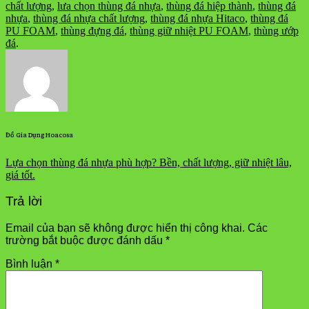
chất lượng
,
lưa chọn thùng đá nhựa
,
thùng đá hiệp thành
,
thùng đá
nhựa
,
thùng đá nhựa chất lượng
,
thùng đá nhựa Hitaco
,
thùng đá
PU FOAM
,
thùng đựng đá
,
thùng giữ nhiệt PU FOAM
,
thùng ướp
đá
.
Đồ Gia Dụng Hoacosa
Lựa chọn thùng đá nhựa phù hợp? Bền, chất lượng, giữ nhiệt lâu,
giá tốt.
Trả lời
Email của bạn sẽ không được hiển thị công khai.
Các
trường bắt buộc được đánh dấu
*
Bình luận
*