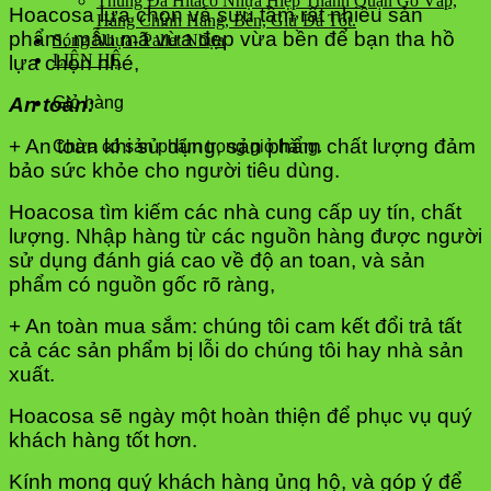
Thùng Đá Hitaco Nhựa Hiệp Thành Quận Gò Vấp,
Hoacosa lựa chọn và sưu tầm rất nhiều sản
Hàng Chính Hãng, Bền, Giữ Đá Tốt.
phẩm, mẫu mã vừa đẹp vừa bền để bạn tha hồ
Sóng Nhựa- Pallet Nhựa
LIÊN HỆ
lựa chọn nhé,
An toàn:
Giỏ hàng
+ An toàn khi sử dụng, sản phẩm chất lượng đảm
Chưa có sản phẩm trong giỏ hàng.
bảo sức khỏe cho người tiêu dùng.
Hoacosa tìm kiếm các nhà cung cấp uy tín, chất
lượng. Nhập hàng từ các nguồn hàng được người
sử dụng đánh giá cao về độ an toan, và sản
phẩm có nguồn gốc rõ ràng,
+ An toàn mua sắm: chúng tôi cam kết đổi trả tất
cả các sản phẩm bị lỗi do chúng tôi hay nhà sản
xuất.
Hoacosa sẽ ngày một hoàn thiện để phục vụ quý
khách hàng tốt hơn.
Kính mong quý khách hàng ủng hộ, và góp ý để