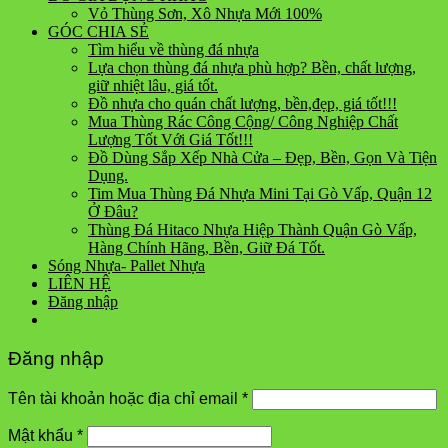
Vỏ Thùng Sơn, Xô Nhựa Mới 100%
GÓC CHIA SẺ
Tìm hiểu về thùng đá nhựa
Lựa chọn thùng đá nhựa phù hợp? Bền, chất lượng,
giữ nhiệt lâu, giá tốt.
Đồ nhựa cho quán chất lượng, bền,đẹp, giá tốt!!!
Mua Thùng Rác Công Cộng/ Công Nghiệp Chất
Lượng Tốt Với Giá Tốt!!!
Đồ Dùng Sắp Xếp Nhà Cửa – Đẹp, Bền, Gọn Và Tiện
Dụng.
Tim Mua Thùng Đá Nhựa Mini Tại Gò Vấp, Quận 12
Ở Đâu?
Thùng Đá Hitaco Nhựa Hiệp Thành Quận Gò Vấp,
Hàng Chính Hãng, Bền, Giữ Đá Tốt.
Sóng Nhựa- Pallet Nhựa
LIÊN HỆ
Đăng nhập
Đăng nhập
Tên tài khoản hoặc địa chỉ email
*
Mật khẩu
*