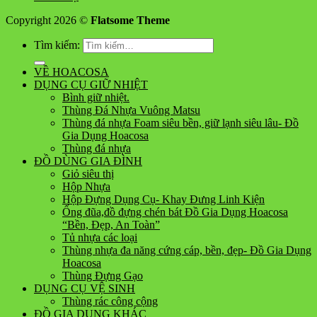
Copyright 2026 ©
Flatsome Theme
Tìm kiếm:
VỀ HOACOSA
DỤNG CỤ GIỮ NHIỆT
Bình giữ nhiệt.
Thùng Đá Nhựa Vuông Matsu
Thùng đá nhựa Foam siêu bền, giữ lạnh siêu lâu- Đồ
Gia Dụng Hoacosa
Thùng đá nhựa
ĐỒ DÙNG GIA ĐÌNH
Giỏ siêu thị
Hộp Nhựa
Hộp Đựng Dụng Cụ- Khay Đưng Linh Kiện
Ống đũa,đồ đựng chén bát Đồ Gia Dụng Hoacosa
“Bền, Đẹp, An Toàn”
Tủ nhựa các loại
Thùng nhựa đa năng cứng cáp, bền, đẹp- Đồ Gia Dụng
Hoacosa
Thùng Đựng Gạo
DỤNG CỤ VỆ SINH
Thùng rác công cộng
ĐỒ GIA DỤNG KHÁC