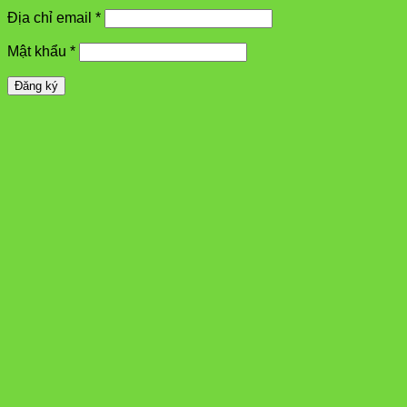
Địa chỉ email
*
Mật khẩu
*
Đăng ký