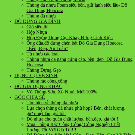
Thùng đá nhựa Foam siêu bền, giữ lạnh siêu lâu- Đồ
Gia Dụng Hoacosa
Thùng đá nhựa
ĐỒ DÙNG GIA ĐÌNH
Giỏ siêu thị
Hộp Nhựa
Hộp Đựng Dụng Cụ- Khay Đưng Linh Kiện
Ống đũa,đồ đựng chén bát Đồ Gia Dụng Hoacosa
“Bền, Đẹp, An Toàn”
Tủ nhựa các loại
Thùng nhựa đa năng cứng cáp, bền, đẹp- Đồ Gia Dụng
Hoacosa
Thùng Đựng Gạo
DỤNG CỤ VỆ SINH
Thùng rác công cộng
ĐỒ GIA DỤNG KHÁC
Vỏ Thùng Sơn, Xô Nhựa Mới 100%
GÓC CHIA SẺ
Tìm hiểu về thùng đá nhựa
Lựa chọn thùng đá nhựa phù hợp? Bền, chất lượng,
giữ nhiệt lâu, giá tốt.
Đồ nhựa cho quán chất lượng, bền,đẹp, giá tốt!!!
Mua Thùng Rác Công Cộng/ Công Nghiệp Chất
Lượng Tốt Với Giá Tốt!!!