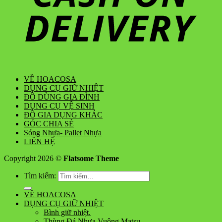
VỀ HOACOSA
DỤNG CỤ GIỮ NHIỆT
ĐỒ DÙNG GIA ĐÌNH
DỤNG CỤ VỆ SINH
ĐỒ GIA DỤNG KHÁC
GÓC CHIA SẺ
Sóng Nhựa- Pallet Nhựa
LIÊN HỆ
Copyright 2026 ©
Flatsome Theme
Tìm kiếm:
VỀ HOACOSA
DỤNG CỤ GIỮ NHIỆT
Bình giữ nhiệt.
Thùng Đá Nhựa Vuông Matsu