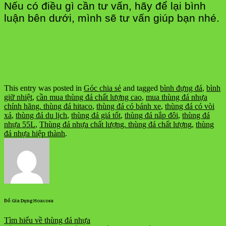
Nếu có điều gì cần tư vấn, hãy để lại bình
luận bên dưới, mình sẽ tư vấn giúp bạn nhé.
This entry was posted in
Góc chia sẻ
and tagged
bình đựng đá
,
bình
giữ nhiệt
,
cần mua thùng đá chất lượng cao
,
mua thùng đá nhựa
chính hãng. thùng đá hitaco
,
thùng đá có bánh xe
,
thùng đá có vòi
xả
,
thùng đá du lịch
,
thùng đá giá tốt
,
thùng đá nắp đôi
,
thùng đá
nhựa 55L
,
Thùng đá nhựa chất lượng. thùng đá chất lượng
,
thùng
đá nhựa hiệp thành
.
Đồ Gia Dụng Hoacosa
Tìm hiểu về thùng đá nhựa