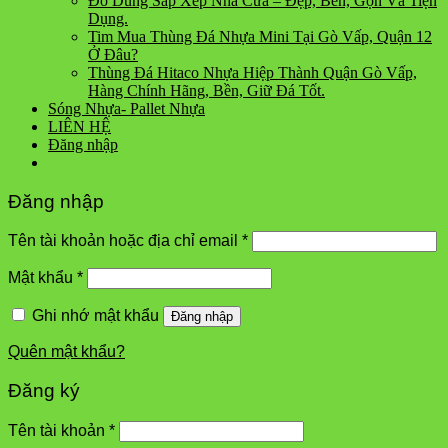
Đồ Dùng Sắp Xếp Nhà Cửa – Đẹp, Bền, Gọn Và Tiện
Dụng.
Tim Mua Thùng Đá Nhựa Mini Tại Gò Vấp, Quận 12
Ở Đâu?
Thùng Đá Hitaco Nhựa Hiệp Thành Quận Gò Vấp,
Hàng Chính Hãng, Bền, Giữ Đá Tốt.
Sóng Nhựa- Pallet Nhựa
LIÊN HỆ
Đăng nhập
Đăng nhập
Tên tài khoản hoặc địa chỉ email
*
Mật khẩu
*
Ghi nhớ mật khẩu
Đăng nhập
Quên mật khẩu?
Đăng ký
Tên tài khoản
*