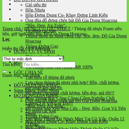
Giỏ siêu thị
Hộp Nhựa
Hộp Đựng Dụng Cụ- Khay Đưng Linh Kiện
Ống đũa,đồ đựng chén bát Đồ Gia Dụng Hoacosa
“Bền, Đẹp, An Toàn”
Trang chủ
/
DỤNG CỤ GIỮ NHIỆT
/
Thùng đá nhựa Foam siêu
Tủ nhựa các loại
bền, giữ lạnh siêu lâu- Đồ Gia Dụng Hoacosa
Thùng nhựa đa năng cứng cáp, bền, đẹp- Đồ Gia Dụng
Lọc
Hoacosa
Thùng Đựng Gạo
Hiển thị tất cả 8 kết quả
DỤNG CỤ VỆ SINH
Thùng rác công cộng
ĐỒ GIA DỤNG KHÁC
Tìm kiếm:
Vỏ Thùng Sơn, Xô Nhựa Mới 100%
GÓC CHIA SẺ
Danh mục sản phẩm
Tìm hiểu về thùng đá nhựa
Lựa chọn thùng đá nhựa phù hợp? Bền, chất lượng,
ĐỒ GIA DỤNG KHÁC
giữ nhiệt lâu, giá tốt.
Sóng Nhựa- Pallet Nhựa
Đồ nhựa cho quán chất lượng, bền,đẹp, giá tốt!!!
ĐỒ DÙNG GIA ĐÌNH
Mua Thùng Rác Công Cộng/ Công Nghiệp Chất
Ống đũa,đồ đựng chén bát Đồ Gia Dụng Hoacosa
Lượng Tốt Với Giá Tốt!!!
"Bền, Đẹp, An Toàn"
Đồ Dùng Sắp Xếp Nhà Cửa – Đẹp, Bền, Gọn Và Tiện
Tủ nhựa các loại
Dụng.
Thùng Đựng Gạo
Tim Mua Thùng Đá Nhựa Mini Tại Gò Vấp, Quận 12
Hộp Đựng Dụng Cụ- Khay Đưng Linh Kiện
Ở Đâu?
Hộp Nhựa