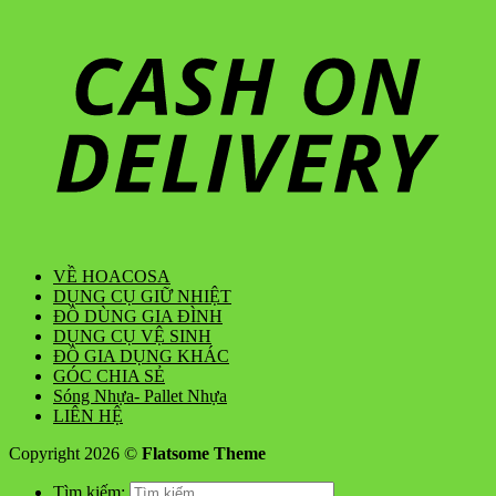
VỀ HOACOSA
DỤNG CỤ GIỮ NHIỆT
ĐỒ DÙNG GIA ĐÌNH
DỤNG CỤ VỆ SINH
ĐỒ GIA DỤNG KHÁC
GÓC CHIA SẺ
Sóng Nhựa- Pallet Nhựa
LIÊN HỆ
Copyright 2026 ©
Flatsome Theme
Tìm kiếm: