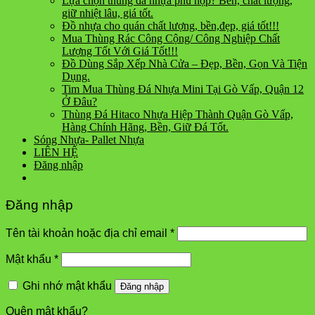
Lựa chọn thùng đá nhựa phù hợp? Bền, chất lượng,
giữ nhiệt lâu, giá tốt.
Đồ nhựa cho quán chất lượng, bền,đẹp, giá tốt!!!
Mua Thùng Rác Công Cộng/ Công Nghiệp Chất
Lượng Tốt Với Giá Tốt!!!
Đồ Dùng Sắp Xếp Nhà Cửa – Đẹp, Bền, Gọn Và Tiện
Dụng.
Tim Mua Thùng Đá Nhựa Mini Tại Gò Vấp, Quận 12
Ở Đâu?
Thùng Đá Hitaco Nhựa Hiệp Thành Quận Gò Vấp,
Hàng Chính Hãng, Bền, Giữ Đá Tốt.
Sóng Nhựa- Pallet Nhựa
LIÊN HỆ
Đăng nhập
Đăng nhập
Tên tài khoản hoặc địa chỉ email
*
Mật khẩu
*
Ghi nhớ mật khẩu
Đăng nhập
Quên mật khẩu?