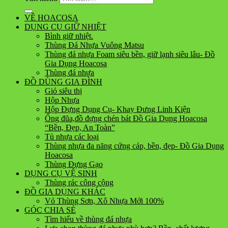
VỀ HOACOSA
DỤNG CỤ GIỮ NHIỆT
Bình giữ nhiệt.
Thùng Đá Nhựa Vuông Matsu
Thùng đá nhựa Foam siêu bền, giữ lạnh siêu lâu- Đồ
Gia Dụng Hoacosa
Thùng đá nhựa
ĐỒ DÙNG GIA ĐÌNH
Giỏ siêu thị
Hộp Nhựa
Hộp Đựng Dụng Cụ- Khay Đưng Linh Kiện
Ống đũa,đồ đựng chén bát Đồ Gia Dụng Hoacosa
“Bền, Đẹp, An Toàn”
Tủ nhựa các loại
Thùng nhựa đa năng cứng cáp, bền, đẹp- Đồ Gia Dụng
Hoacosa
Thùng Đựng Gạo
DỤNG CỤ VỆ SINH
Thùng rác công cộng
ĐỒ GIA DỤNG KHÁC
Vỏ Thùng Sơn, Xô Nhựa Mới 100%
GÓC CHIA SẺ
Tìm hiểu về thùng đá nhựa