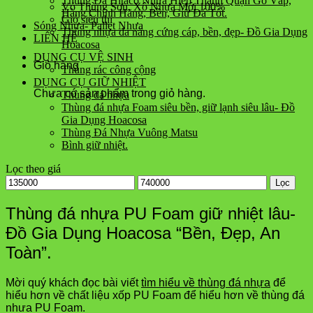
Thùng Đá Hitaco Nhựa Hiệp Thành Quận Gò Vấp,
Vỏ Thùng Sơn, Xô Nhựa Mới 100%
Hàng Chính Hãng, Bền, Giữ Đá Tốt.
Giỏ siêu thị
Sóng Nhựa- Pallet Nhựa
Thùng nhựa đa năng cứng cáp, bền, đẹp- Đồ Gia Dụng
LIÊN HỆ
Hoacosa
DỤNG CỤ VỆ SINH
Giỏ hàng
Thùng rác công cộng
DỤNG CỤ GIỮ NHIỆT
Chưa có sản phẩm trong giỏ hàng.
Thùng đá nhựa
Thùng đá nhựa Foam siêu bền, giữ lạnh siêu lâu- Đồ
Gia Dụng Hoacosa
Thùng Đá Nhựa Vuông Matsu
Bình giữ nhiệt.
Lọc theo giá
Lọc
Thùng đá nhựa PU Foam giữ nhiệt lâu-
Đồ Gia Dụng Hoacosa “Bền, Đẹp, An
Toàn”.
Mời quý khách đọc bài viết
tìm hiểu về thùng đá nhựa
để
hiểu hơn về chất liệu xốp PU Foam để hiểu hơn về thùng đá
nhưa PU Foam.