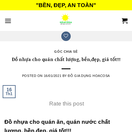
Skip
"BỀN, ĐẸP, AN TOÀN"
to
content
GÓC CHIA SẺ
Đồ nhựa cho quán chất lượng, bền,đẹp, giá tốt!!!
POSTED ON
16/01/2021
BY
ĐỒ GIA DỤNG HOACOSA
16
Th1
Rate this post
Đồ nhựa cho quán ăn, quán nước chất
lượng, bền,đẹp, giá tốt!!!